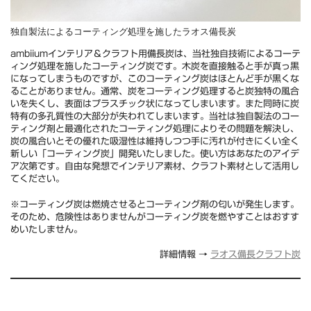
独自製法によるコーティング処理を施したラオス備長炭
ambiiumインテリア＆クラフト用備長炭は、当社独自技術によるコーテ
ィング処理を施したコーティング炭です。木炭を直接触ると手が真っ黒
になってしまうものですが、このコーティング炭はほとんど手が黒くな
ることがありません。通常、炭をコーティング処理すると炭独特の風合
いを失くし、表面はプラスチック状になってしまいます。また同時に炭
特有の多孔質性の大部分が失われてしまいます。当社は独自製法のコー
ティング剤と最適化されたコーティング処理によりその問題を解決し、
炭の風合いとその優れた吸湿性は維持しつつ手に汚れが付きにくい全く
新しい「コーティング炭」開発いたしました。使い方はあなたのアイデ
ア次第です。自由な発想でインテリア素材、クラフト素材として活用し
てください。
※コーティング炭は燃焼させるとコーティング剤の匂いが発生します。
そのため、危険性はありませんがコーティング炭を燃やすことはおすす
めいたしません。
詳細情報 →
ラオス備長クラフト炭