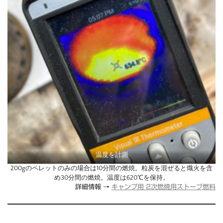
温度を計測
200gのペレットのみの場合は10分間の燃焼。粒炭を混ぜると熾火を含
め30分間の燃焼。温度は620℃を保持。
詳細情報 →
キャンプ用 2次燃焼用ストーブ燃料