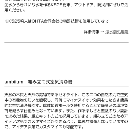
泥水からきれいな水を作るK525粉末、アウトドア、防災用にぜひご活
用ください。
※K525粉末はOHTA合同会社の特許技術を使用しています
詳細情報 →
浄水前処理剤
ambiium 組み立て式空気清浄機
天然の木炭と天然の鉱物であるゼオライト、この二つの自然の力で空気
中の有機物の匂いを吸収し、同時にマイナスイオン効果をもたらす簡易
的な空気清浄機です。筐体に段ボールを使用することで廃棄時の環境負
荷を減らす仕組みとなっています。また、作る楽しさと無駄のない設計
を求めた結果、組立キット方式を採用しています。組み立て式のためア
イデア次第でカスタマイズができるよう、単純な構造となっていますの
で、アイデア次第でカスタマイズも可能です。