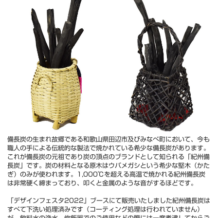
備長炭の生まれ故郷である和歌山県田辺市及びみなべ町において、今も
職人の手による伝統的な製法で焼かれている希少な備長炭があります。
これが備長炭の元祖であり炭の頂点のブランドとして知られる「紀州備
長炭」です。炭の材料となる原木はウバメガシという希少な堅木（かた
ぎ）のみが使われます。1,000℃を超える高温で焼かれる紀州備長炭
は非常硬く締まっており、叩くと金属のような音がするほどです。
「デザインフェスタ2022」ブースにて販売いたしました紀州備長炭は
すべて下洗い処理済みです（コーティング処理は行われていません）