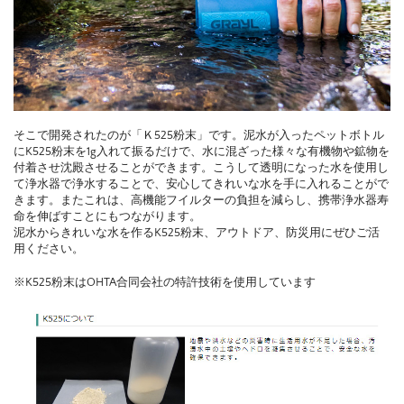
そこで開発されたのが「Ｋ525粉末」です。泥水が入ったペットボトル
にK525粉末を1g入れて振るだけで、水に混ざった様々な有機物や鉱物を
付着させ沈殿させることができます。こうして透明になった水を使用し
て浄水器で浄水することで、安心してきれいな水を手に入れることがで
きます。またこれは、高機能フイルターの負担を減らし、携帯浄水器寿
命を伸ばすことにもつながります。
泥水からきれいな水を作るK525粉末、アウトドア、防災用にぜひご活
用ください。
※K525粉末はOHTA合同会社の特許技術を使用しています