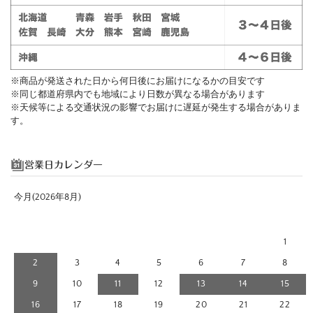
※商品が発送された日から何日後にお届けになるかの目安です
※同じ都道府県内でも地域により日数が異なる場合があります
※天候等による交通状況の影響でお届けに遅延が発生する場合がありま
す。
営業日カレンダー
今月(2026年8月)
日
月
火
水
木
金
土
1
2
3
4
5
6
7
8
9
10
11
12
13
14
15
16
17
18
19
20
21
22