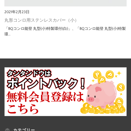
2021年2月23日
丸形コンロ用ステンレスカバー（小）
「BQコンロ能登 丸型(小)特製環付(白)」、「BQコンロ能登 丸型(小)特製
環…
カテゴリー