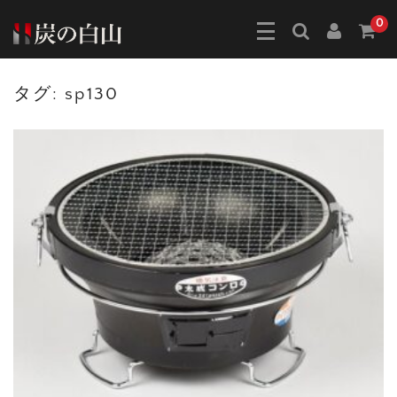
0
タグ:
sp130