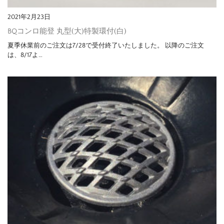
2021年2月23日
BQコンロ能登 丸型(大)特製環付(白)
夏季休業前のご注文は7/28で受付終了いたしました。 以降のご注文
は、8/17よ…