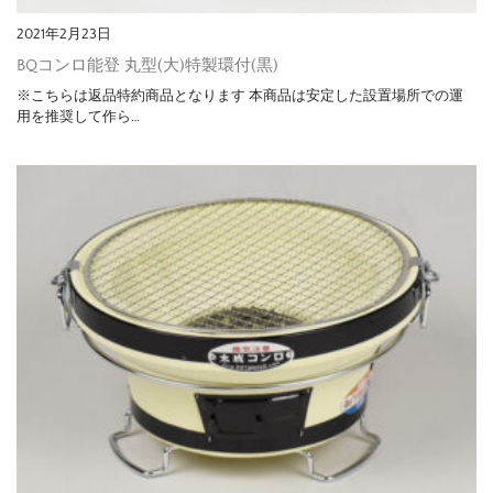
2021年2月23日
BQコンロ能登 丸型(大)特製環付(黒)
※こちらは返品特約商品となります 本商品は安定した設置場所での運
用を推奨して作ら…