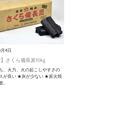
年3月4日
】さくら備長炭10kg
ち、火力、火の起こしやすさの
スが良い ★灰が少ない ★炭火焼
般…