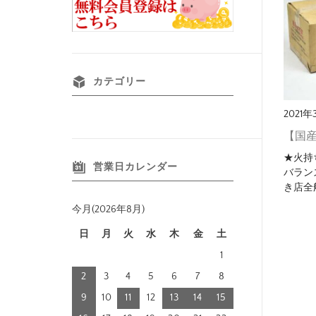
カテゴリー
2021
【国産
★火持
営業日カレンダー
バラン
き店全
今月(2026年8月)
日
月
火
水
木
金
土
1
2
3
4
5
6
7
8
9
10
11
12
13
14
15