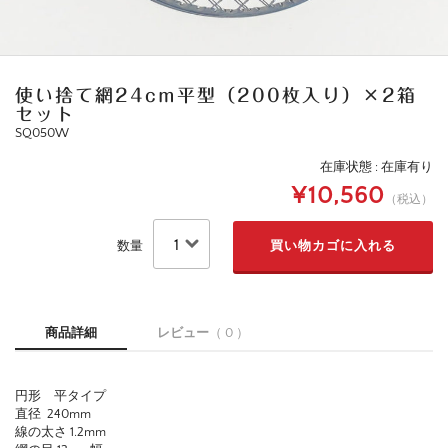
使い捨て網24cm平型（200枚入り）×2箱
セット
SQ050W
在庫状態 : 在庫有り
¥10,560
（税込）
数量
商品詳細
レビュー
（ 0 ）
円形 平タイプ
直径 240mm
線の太さ 1.2mm