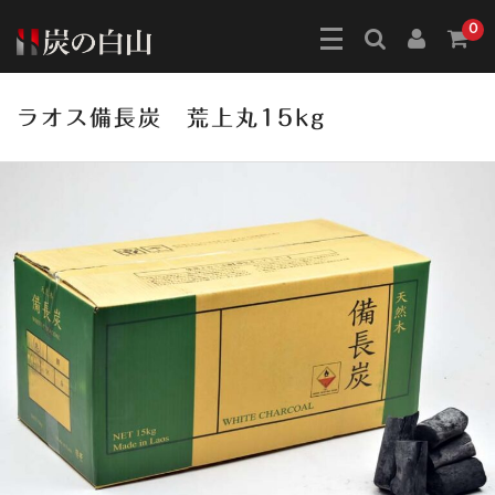
0
ラオス備長炭 荒上丸15kg