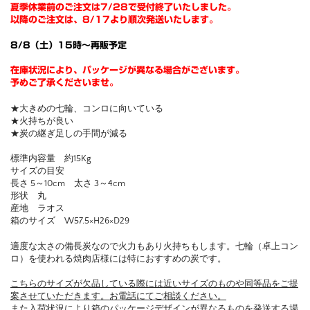
夏季休業前のご注文は7/28で受付終了いたしました。
以降のご注文は、8/17より順次発送いたします。
8/8（土）15時～再販予定
在庫状況により、パッケージが異なる場合がございます。
予めご了承くださいませ。
★大きめの七輪、コンロに向いている
★火持ちが良い
★炭の継ぎ足しの手間が減る
標準内容量 約15Kg
サイズの目安
長さ 5～10cm 太さ 3～4cm
形状 丸
産地 ラオス
箱のサイズ W57.5×H26×D29
適度な太さの備長炭なので火力もあり火持ちもします。七輪（卓上コン
ロ）を使われる焼肉店様には特におすすめの炭です。
こちらのサイズが欠品している際には近いサイズのものや同等品をご提
案させていただきます。お電話にてご相談ください。
また入荷状況により箱のパッケージデザインが異なるものを発送する場