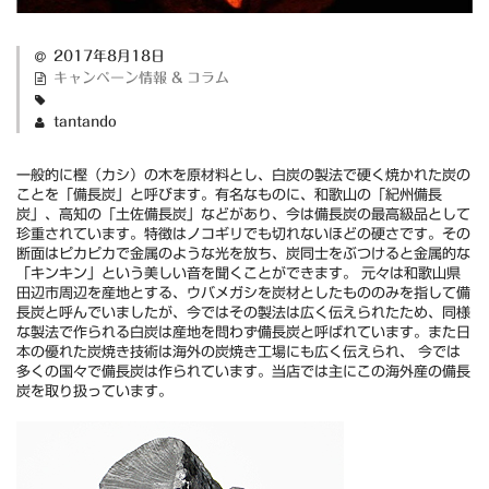
2017年8月18日
キャンペーン情報 & コラム
tantando
一般的に樫（カシ）の木を原材料とし、白炭の製法で硬く焼かれた炭の
ことを「備長炭」と呼びます。有名なものに、和歌山の「紀州備長
炭」、高知の「土佐備長炭」などがあり、今は備長炭の最高級品として
珍重されています。特徴はノコギリでも切れないほどの硬さです。その
断面はピカピカで金属のような光を放ち、炭同士をぶつけると金属的な
「キンキン」という美しい音を聞くことができます。 元々は和歌山県
田辺市周辺を産地とする、ウバメガシを炭材としたもののみを指して備
長炭と呼んでいましたが、今ではその製法は広く伝えられたため、同様
な製法で作られる白炭は産地を問わず備長炭と呼ばれています。また日
本の優れた炭焼き技術は海外の炭焼き工場にも広く伝えられ、 今では
多くの国々で備長炭は作られています。当店では主にこの海外産の備長
炭を取り扱っています。